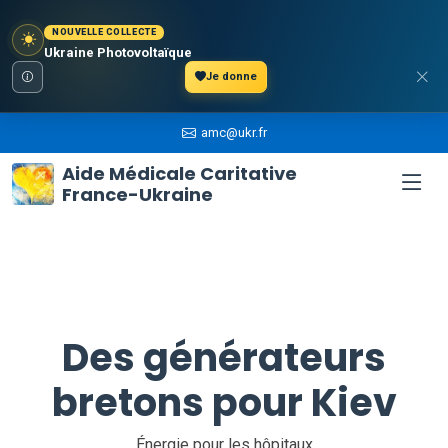
NOUVELLE COLLECTE
Ukraine Photovoltaïque
Je donne
amc@ukr.fr
Aide Médicale Caritative
France-Ukraine
Des générateurs
bretons pour Kiev
Énergie pour les hôpitaux