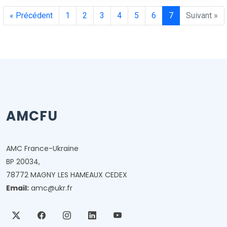
« Précédent
1
2
3
4
5
6
7
Suivant »
AMCFU
AMC France-Ukraine
BP 20034,
78772 MAGNY LES HAMEAUX CEDEX
Email:
amc@ukr.fr