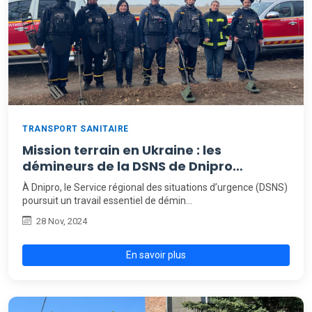
TRANSPORT SANITAIRE
Mission terrain en Ukraine : les
démineurs de la DSNS de Dnipro
renforcés par de nouvelles ambulances
À Dnipro, le Service régional des situations d’urgence (DSNS)
poursuit un travail essentiel de démin…
28 Nov, 2024
En savoir plus