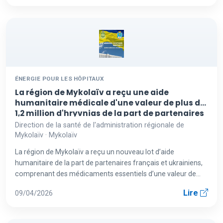
ÉNERGIE POUR LES HÔPITAUX
La région de Mykolaïv a reçu une aide
humanitaire médicale d'une valeur de plus de
1,2 million d'hryvnias de la part de partenaires
ukrainiens et français
Direction de la santé de l'administration régionale de
Mykolaïv · Mykolaïv
La région de Mykolaïv a reçu un nouveau lot d’aide
humanitaire de la part de partenaires français et ukrainiens,
comprenant des médicaments essentiels d’une valeur de
plus de 1,2 m...
Lire
09/04/2026